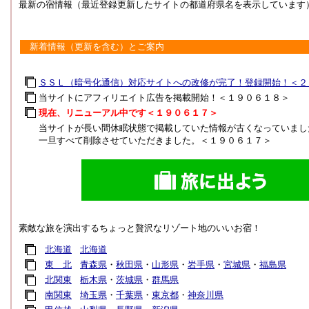
最新の宿情報（最近登録更新したサイトの都道府県名を表示しています
新着情報（更新を含む）とご案内
ＳＳＬ（暗号化通信）対応サイトへの改修が完了！登録開始！＜２
当サイトにアフィリエイト広告を掲載開始！＜１９０６１８＞
現在、リニューアル中です＜１９０６１７＞
当サイトが長い間休眠状態で掲載していた情報が古くなっていまし
一旦すべて削除させていただきました。＜１９０６１７＞
素敵な旅を演出するちょっと贅沢なリゾート地のいいお宿！
北海道
北海道
東 北
青森県
・
秋田県
・
山形県
・
岩手県
・
宮城県
・
福島県
北関東
栃木県
・
茨城県
・
群馬県
南関東
埼玉県
・
千葉県
・
東京都
・
神奈川県