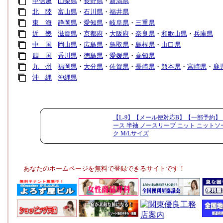
甲信越
山梨県
・
長野県
・
新潟県
北 陸
富山県
・
石川県
・
福井県
東 海
静岡県
・
愛知県
・
岐阜県
・
三重県
近 畿
滋賀県
・
京都府
・
大阪府
・
奈良県
・
和歌山県
・
兵庫県
中 国
岡山県
・
広島県
・
鳥取県
・
島根県
・
山口県
四 国
香川県
・
徳島県
・
愛媛県
・
高知県
九 州
福岡県
・
大分県
・
佐賀県
・
長崎県
・
熊本県
・
宮崎県
・
鹿
沖 縄
沖縄県
【L-9】【メール便対応B】【一部予約】
ース 半袖 ノースリーブ ニット ニットソ
ク M/Lサイズ