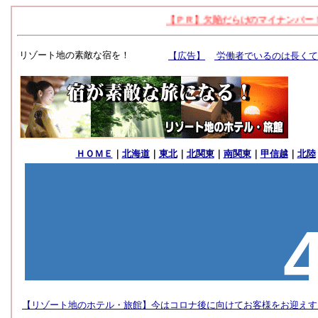
リゾート地の素敵な宿を！
ＨＯＭＥ
｜
北海道
｜
東北
｜
北関東
｜
南関東
｜
甲信越
｜
北陸